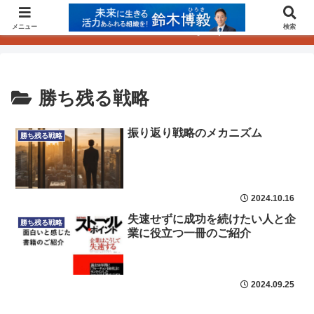
！YouTubeにて三国志の記事の音声発信が始まりました！
メニュー
検索
INNOCHAN【イノチャン】by JBpress
勝ち残る戦略
振り返り戦略のメカニズム
勝ち残る戦略
2024.10.16
失速せずに成功を続けたい人と企
勝ち残る戦略
業に役立つ一冊のご紹介
2024.09.25